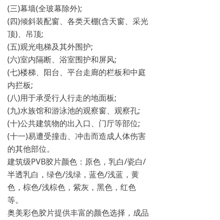
(三)幕墙(全玻幕除外);
(四)倾斜装配窗、各类天棚(含天窗、采光
顶)、吊顶;
(五)观光电梯及其外围护;
(六)室内隔断、浴室围护和屏风;
(七)楼梯、阳台、平台走廊的栏板和中庭
内拦板;
(八)用于承受行人行走的地面板;
(九)水族馆和游泳池的观察窗、观察孔;
(十)公共建筑物的出入口、门厅等部位;
(十一)易遭受撞击、冲击而造成人体伤害
的其他部位。
建筑级PVB胶片颜色：原色，乳白/瓷白/
半透乳白，绿色/浅绿，蓝色/浅蓝，黄
色，棕色/浅棕色，紫灰，黑色，红色
等。
奥美彩色胶片提供丰富的颜色选择，成品