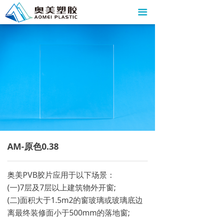
首页
끀
关于我们
资质荣誉
产品中心
新闻资讯
加入我们
联系我们
AM-原色0.38
奥美PVB胶片应用于以下场景：
(一)7层及7层以上建筑物外开窗;
(二)面积大于1.5m2的窗玻璃或玻璃底边
离最终装修面小于500mm的落地窗;